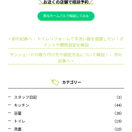
＼お近くの店舗で相談予約／
鈴与ホームパルで相談してみる
< 前の記事へ： トイレリフォームで手洗い器を設置したい！ポ
イントや費用目安を解説
サンシェードの取り付け方や固定方法について解説！： 次の
記事へ >
カテゴリー
スタッフ日記
（3）
キッチン
（44）
浴室
（26）
トイレ
（19）
洗面
（10）