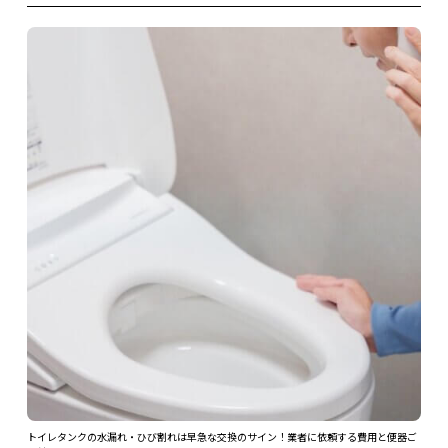
ツを解
トイレタンクの水漏れ・ひび割れは早急な交換のサイン！業者に依頼する費用と便器ご
ガス