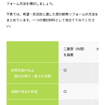
フォーム方法を検討しましょう。
下表では、希望・状況別に適した窓の断熱リフォームの方法を
まとめています。一つの検討材料として役立ててみてくださ
い。
二重窓（内窓）
ガラ
を設置
断熱性能の向上
◎
（室内の寒さ・暑さを改善）
結露の発生を軽減
◎