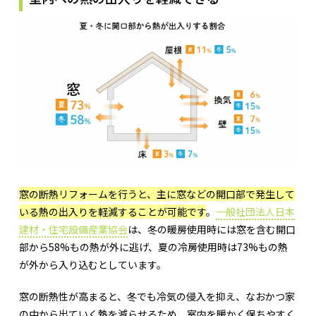
窓の断熱リフォームを行うと、主に窓などの開口部で発生して
いる熱の出入りを軽減することが可能です
。
一般社団法人日本
建材・住宅設備産業協会
は、冬の暖房使用時には窓を含む開口
部から58%もの熱が外に逃げ、夏の冷房使用時は73%もの熱
が外から入り込むとしています。
窓の断熱性が高まると、冬でも冷気の侵入を抑え、なおかつ家
の中から出ていく熱を減らせるため、室内を暖かく保ちやすく