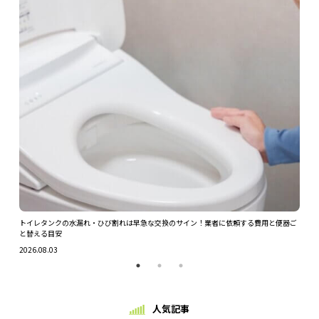
ツを解
トイレタンクの水漏れ・ひび割れは早急な交換のサイン！業者に依頼する費用と便器ご
ガス
と替える目安
2026.
2026.08.03
人気記事