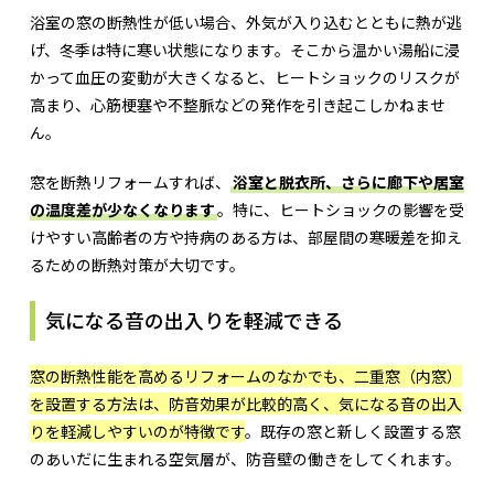
浴室の窓の断熱性が低い場合、外気が入り込むとともに熱が逃
げ、冬季は特に寒い状態になります。そこから温かい湯船に浸
かって血圧の変動が大きくなると、ヒートショックのリスクが
高まり、心筋梗塞や不整脈などの発作を引き起こしかねませ
ん。
窓を断熱リフォームすれば、
浴室と脱衣所、さらに廊下や居室
の温度差が少なくなります
。特に、ヒートショックの影響を受
けやすい高齢者の方や持病のある方は、部屋間の寒暖差を抑え
るための断熱対策が大切です。
気になる音の出入りを軽減できる
窓の断熱性能を高めるリフォームのなかでも、二重窓（内窓）
を設置する方法は、防音効果が比較的高く、気になる音の出入
りを軽減しやすいのが特徴です
。既存の窓と新しく設置する窓
のあいだに生まれる空気層が、防音壁の働きをしてくれます。