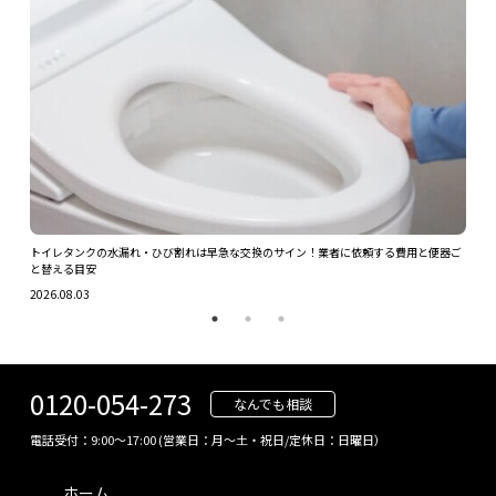
ツを解
トイレタンクの水漏れ・ひび割れは早急な交換のサイン！業者に依頼する費用と便器ご
ガス
と替える目安
2026.
2026.08.03
0120-054-273
なんでも相談
電話受付：9:00～17:00 (営業日：月～土・祝日/定休日：日曜日）
ホーム