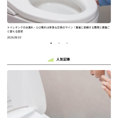
ツを解
トイレタンクの水漏れ・ひび割れは早急な交換のサイン！業者に依頼する費用と便器ご
ガス
と替える目安
2026.
2026.08.03
人気記事