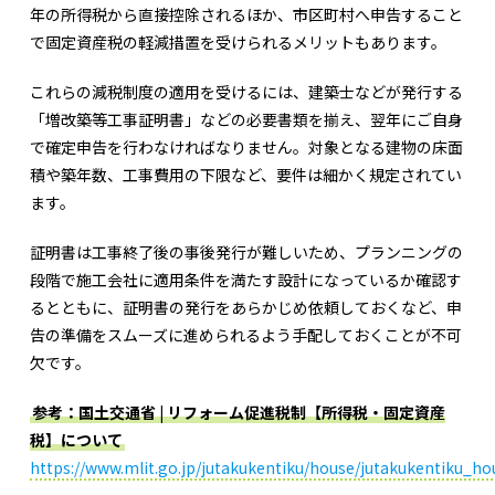
年の所得税から直接控除されるほか、市区町村へ申告すること
で固定資産税の軽減措置を受けられるメリットもあります。
これらの減税制度の適用を受けるには、建築士などが発行する
「増改築等工事証明書」などの必要書類を揃え、翌年にご自身
で確定申告を行わなければなりません。対象となる建物の床面
積や築年数、工事費用の下限など、要件は細かく規定されてい
ます。
証明書は工事終了後の事後発行が難しいため、プランニングの
段階で施工会社に適用条件を満たす設計になっているか確認す
るとともに、証明書の発行をあらかじめ依頼しておくなど、申
告の準備をスムーズに進められるよう手配しておくことが不可
欠です。
参考：国土交通省 | リフォーム促進税制【所得税・固定資産
税】について
https://www.mlit.go.jp/jutakukentiku/house/jutakukentiku_h