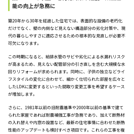
能の向上が急務に
築20年から30年を経過した住宅では、表面的な設備の老朽化
だけでなく、壁の内側など見えない構造部分の劣化対策や、現
代の暮らしやすさに適応させるための根本的な見直しが必要不
可欠になります。
この時期になると、給排水管のサビや劣化による水漏れリスク
が高まるため、見えない配管部分の引き直しを含む大規模な水
回りリフォームが求められます。同時に、子供の独立などライ
フスタイルの変化に合わせて、細かく仕切られた部屋を広々と
したLDKに変更するといった間取り変更工事を希望するケース
が増加します。
さらに、1981年以前の旧耐震基準や2000年以前の基準で建て
られた家屋であれば耐震補強工事が急務であり、加えて断熱材
の入れ替えや内窓の設置など、最新の住宅事情に合わせた断熱
性能のアップデートも検討すべき項目です。これらの工事を複