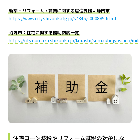
新築・リフォーム・賃貸に関する居住支援 – 静岡市
https://www.city.shizuoka.lg.jp/s7345/s000885.html
沼津市：住宅に関する補助制度一覧
https://city.numazu.shizuoka.jp/kurashi/sumai/hojyoseido/ind
住宅ローン減税やリフォーム減税の対象にな