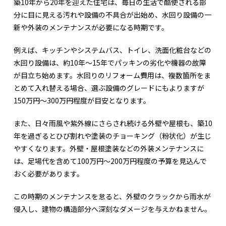
築10年から20年を迎えた住宅は、毎日の生活で酷使される部
分に目に見える汚れや設備の不具合が出始め、水回り設備の一
新や外装のメンテナンスが必要になる時期です。
例えば、キッチンやシステムバス、トイレ、洗面化粧台などの
水回り設備は、約10年〜15年でパッキンの劣化や機器の故障
が目立ち始めます。水回りのリフォーム費用は、複数箇所をま
とめて入れ替える場合、選ぶ設備のグレードにもよりますが
150万円〜300万円程度が目安となります。
また、日々雨風や紫外線にさらされ続ける外壁や屋根も、築10
年を過ぎるとひび割れや塗装のチョーキング（粉状化）が生じ
やすくなります。外壁・屋根塗装などの外装メンテナンスに
は、足場代を含めて100万円〜200万円程度の予算を見込んで
おく必要があります。
この時期のメンテナンスを怠ると、外壁のクラックから雨水が
侵入し、建物の構造部分へ深刻なダメージを与えかねません。