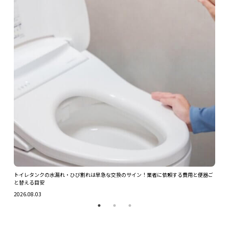
ツを解
トイレタンクの水漏れ・ひび割れは早急な交換のサイン！業者に依頼する費用と便器ご
ガス
と替える目安
2026.
2026.08.03