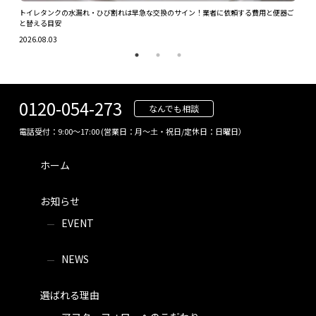
ツを解
トイレタンクの水漏れ・ひび割れは早急な交換のサイン！業者に依頼する費用と便器ご
ガス
と替える目安
2026.
2026.08.03
0120-054-273
なんでも相談
電話受付：9:00～17:00 (営業日：月～土・祝日/定休日：日曜日）
ホーム
お知らせ
EVENT
NEWS
選ばれる理由