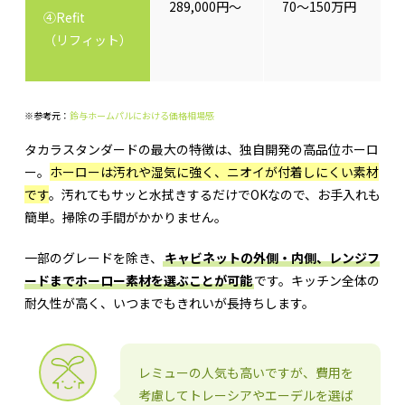
289,000円～
70～150万円
④Refit
（リフィット）
※参考元：
鈴与ホームパルにおける価格相場感
タカラスタンダードの最大の特徴は、独自開発の高品位ホーロ
ー。
ホーローは汚れや湿気に強く、ニオイが付着しにくい素材
です
。汚れてもサッと水拭きするだけでOKなので、お手入れも
簡単。掃除の手間がかかりません。
一部のグレードを除き、
キャビネットの外側・内側、レンジフ
ードまでホーロー素材を選ぶことが可能
です。キッチン全体の
耐久性が高く、いつまでもきれいが長持ちします。
レミューの人気も高いですが、費用を
考慮してトレーシアやエーデルを選ば