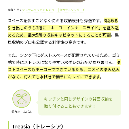
画像引用：
システムキッチン レミュー | タカラスタンダード
スペースを余すことなく使える収納設計も秀逸です。
3段ある
引き出しのうち2段に「ホーローインナースライド」を組み込
めるため、最大5段の収納キャビネットにすることが可能
。整
理収納のプロも公認する利便性の高さです。
また、シンク下にダストスペースが配置されているため、ゴミ
捨て時にストレスになりやすい水ダレの心配がありません。
ダ
ストスペースもホーローでできているため、ニオイの染み込み
がなく、汚れても水拭きで簡単にキレイにできます
。
キッチンと同じデザインの背面収納を
取り付けることもできます！
鈴与ホームパル
Treasia（トレーシア）