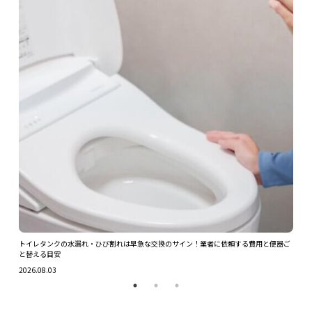
ツを解
トイレタンクの水漏れ・ひび割れは早急な交換のサイン！業者に依頼する費用と便器ご
ガス
と替える目安
2026.
2026.08.03