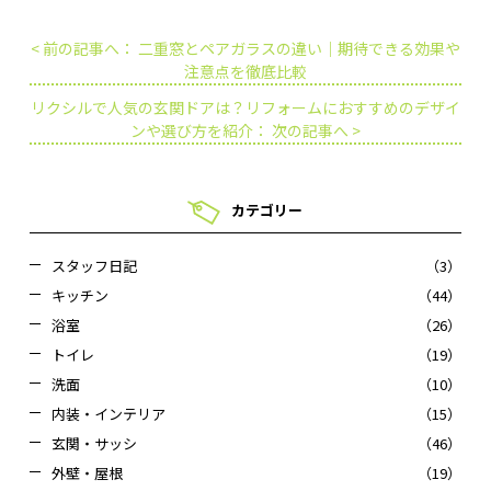
< 前の記事へ： 二重窓とペアガラスの違い｜期待できる効果や
注意点を徹底比較
リクシルで人気の玄関ドアは？リフォームにおすすめのデザイ
ンや選び方を紹介： 次の記事へ >
カテゴリー
スタッフ日記
（3）
キッチン
（44）
浴室
（26）
トイレ
（19）
洗面
（10）
内装・インテリア
（15）
玄関・サッシ
（46）
外壁・屋根
（19）