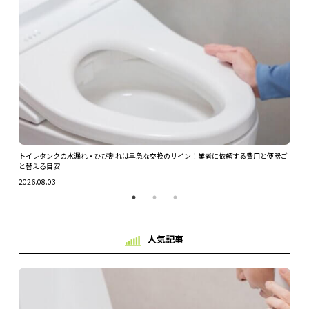
ツを解
トイレタンクの水漏れ・ひび割れは早急な交換のサイン！業者に依頼する費用と便器ご
ガス
と替える目安
2026.
2026.08.03
人気記事