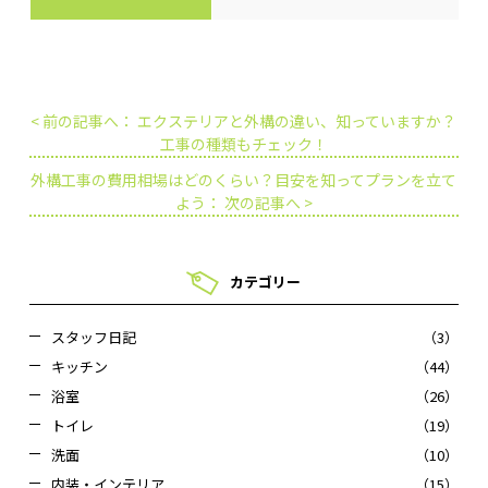
< 前の記事へ： エクステリアと外構の違い、知っていますか？
工事の種類もチェック！
外構工事の費用相場はどのくらい？目安を知ってプランを立て
よう： 次の記事へ >
カテゴリー
スタッフ日記
（3）
キッチン
（44）
浴室
（26）
トイレ
（19）
洗面
（10）
内装・インテリア
（15）