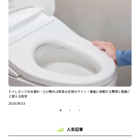
ツを解
トイレタンクの水漏れ・ひび割れは早急な交換のサイン！業者に依頼する費用と便器ご
ガス
と替える目安
2026.
2026.08.03
人気記事