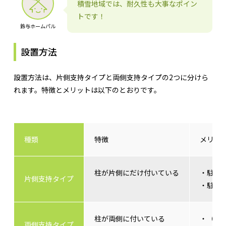
積雪地域では、耐久性も大事なポイン
トです！
鈴与ホームパル
設置方法
設置方法は、片側支持タイプと両側支持タイプの2つに分けら
れます。特徴とメリットは以下のとおりです。
種類
特徴
メリッ
柱が片側にだけ付いている
・駐車
片側支持タイプ
・駐車
柱が両側に付いている
・（片
両側支持タイプ