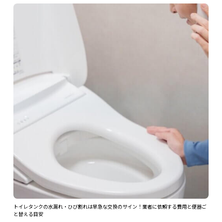
ツを解
トイレタンクの水漏れ・ひび割れは早急な交換のサイン！業者に依頼する費用と便器ご
ガス
と替える目安
2026.