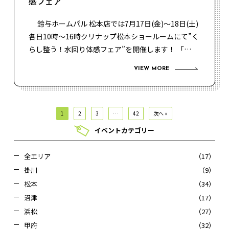
感フェア
鈴与ホームパル 松本店では7月17日(金)～18日(土)
各日10時～16時クリナップ松本ショールームにて”く
らし整う！水回り体感フェア”を開催します！ 「…
VIEW MORE
1
2
3
…
42
次へ »
イベントカテゴリー
全エリア
（17）
掛川
（9）
松本
（34）
沼津
（17）
浜松
（27）
甲府
（32）