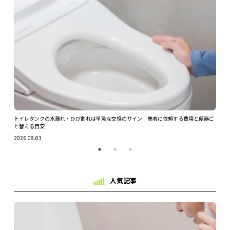
ツを解
トイレタンクの水漏れ・ひび割れは早急な交換のサイン！業者に依頼する費用と便器ご
ガス
と替える目安
2026.
2026.08.03
人気記事