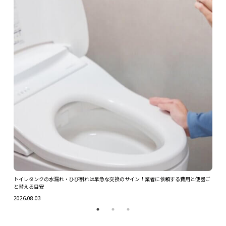
ツを解
トイレタンクの水漏れ・ひび割れは早急な交換のサイン！業者に依頼する費用と便器ご
ガス
と替える目安
2026.
2026.08.03