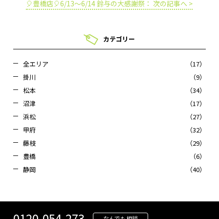
🎈豊橋店🎈6/13～6/14 鈴与の大感謝祭： 次の記事へ >
ョ
ン
カテゴリー
全エリア
（17）
掛川
（9）
松本
（34）
沼津
（17）
浜松
（27）
甲府
（32）
藤枝
（29）
豊橋
（6）
静岡
（40）
0120-054-273
なんでも相談