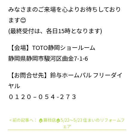
みなさまのご来場を心よりお待ちしており
ます😊
(最終受付は、各日15時となります)
【会場】TOTO静岡ショールーム
静岡県静岡市駿河区曲金7-1-6
【お問合せ先】鈴与ホームパル フリーダイ
ヤル
０１２０ – ０５４ -２７３
投
稿
< 前の記事へ： 🏠藤枝店🏠5/22～5/23 住まいのリフォームフ
ナ
ビ
ェア
ゲ
ー
シ