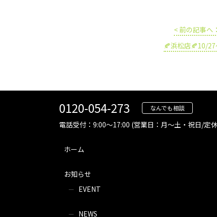
投
稿
< 前の記事へ
ナ
ビ
ゲ
🍂浜松店🍂10/
ー
シ
ョ
ン
0120-054-273
なんでも相談
電話受付：9:00～17:00 (営業日：月～土・祝日/
ホーム
お知らせ
EVENT
NEWS