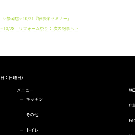
： ✨静岡店✨10/21『家事楽セミナー』
27～10/28 リフォーム祭り： 次の記事へ >
定休日：日曜日）
メニュー
施
キッチン
店
その他
FA
トイレ