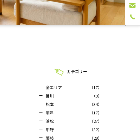
カテゴリー
全エリア
（17）
掛川
（9）
松本
（34）
沼津
（17）
浜松
（27）
甲府
（32）
藤枝
（29）