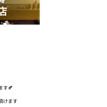
ます🍂
頂けます